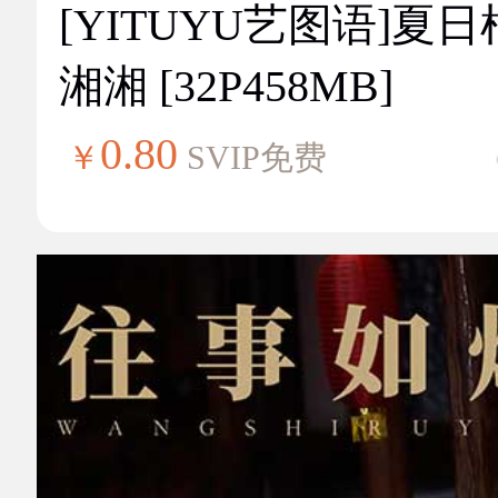
[YITUYU艺图语]夏
湘湘 [32P458MB]
0.80
￥
SVIP免费