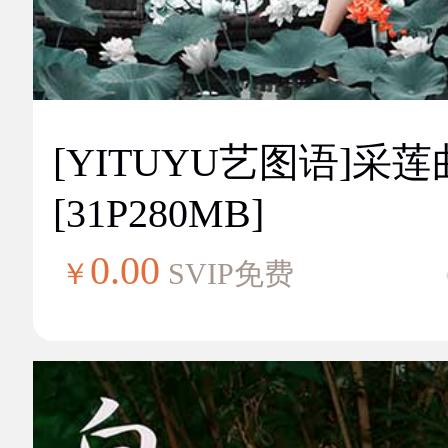
[YITUYU艺图语]采莲
[31P280MB]
0.00
￥
SVIP免费