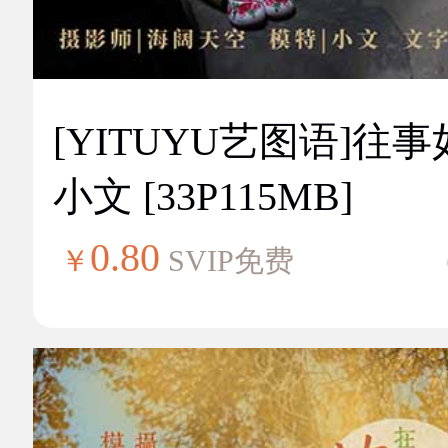
[YITUYU艺图语]往
小文 [33P115MB]
0.80
￥
SVIP免费