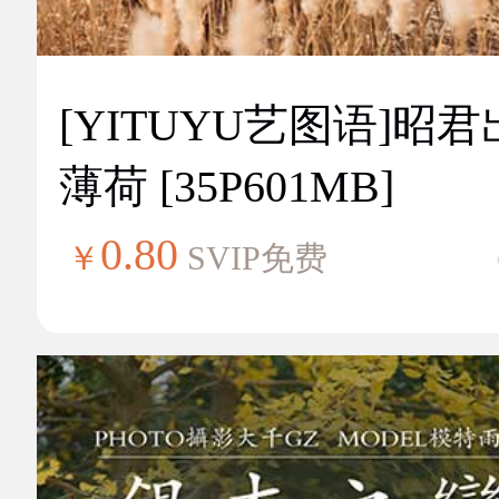
[YITUYU艺图语]昭
薄荷 [35P601MB]
0.80
￥
SVIP免费