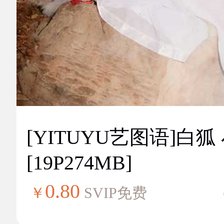
[YITUYU艺图语]白狐
[19P274MB]
0.80
￥
SVIP免费