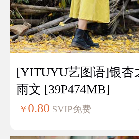
[YITUYU艺图语]银
雨文 [39P474MB]
0.80
￥
SVIP免费