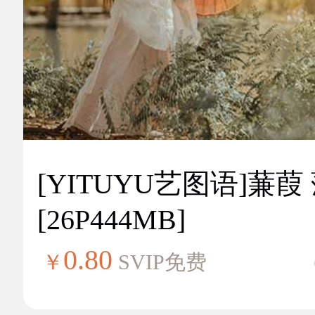
[YITUYU艺图语]蒹葭
[26P444MB]
0.80
￥
SVIP免费