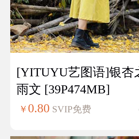
[YITUYU艺图语]银
雨文 [39P474MB]
0.80
￥
SVIP免费