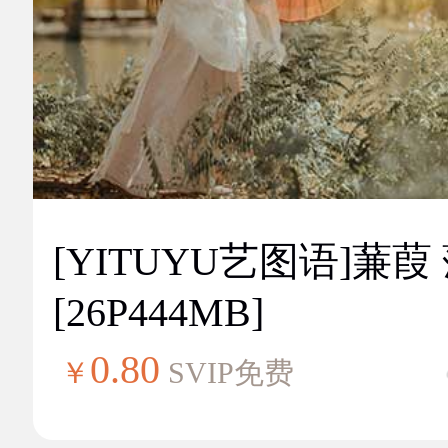
[YITUYU艺图语]蒹葭
[26P444MB]
0.80
￥
SVIP免费