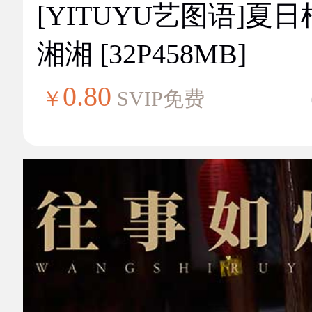
[YITUYU艺图语]夏
湘湘 [32P458MB]
0.80
￥
SVIP免费