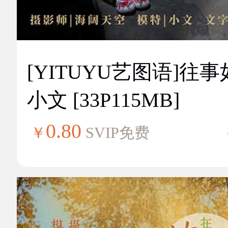
[YITUYU艺图语]往
小文 [33P115MB]
0.80
￥
SVIP免费