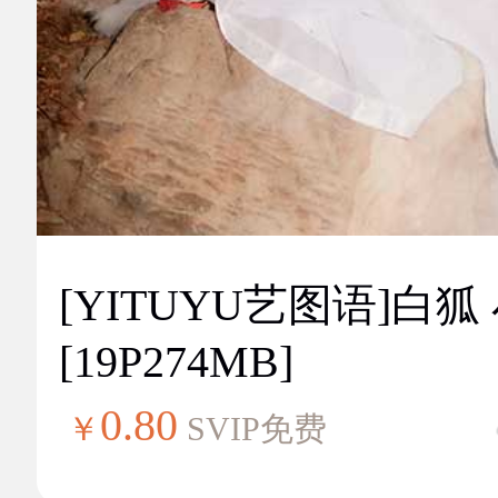
[YITUYU艺图语]白狐
[19P274MB]
0.80
￥
SVIP免费