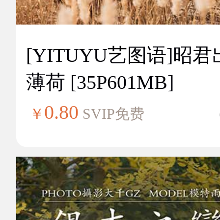
[YITUYU艺图语]昭
薄荷 [35P601MB]
0.80
￥
SVIP免费