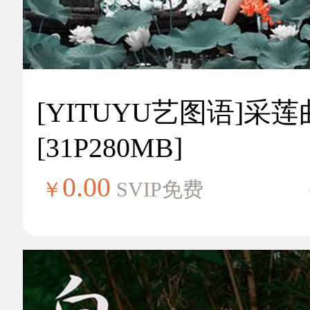
[YITUYU艺图语]采莲
[31P280MB]
0.00
￥
SVIP免费