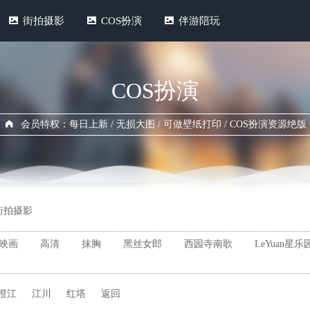
街拍摄影
COS扮演
伴游陪玩
COS扮演
会员特权：每日上新 / 无损大图 / 可做壁纸打印 / COS扮演资源绝版
街拍摄影
映画
高清
抹胸
黑丝女郎
西园寺南歌
LeYuan星乐
澄江
江川
红塔
返回