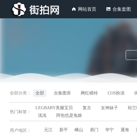
网站首页
合集套图
全部分类：
全部
合集图库
网红模特
COS扮演
LEGBABY美腿宝贝
复古
女神妹子
轻兰
热门标签：
浅浅
阿包也是兔娘
元江
新平
峨山
易门
华宁
通海
用户地区：