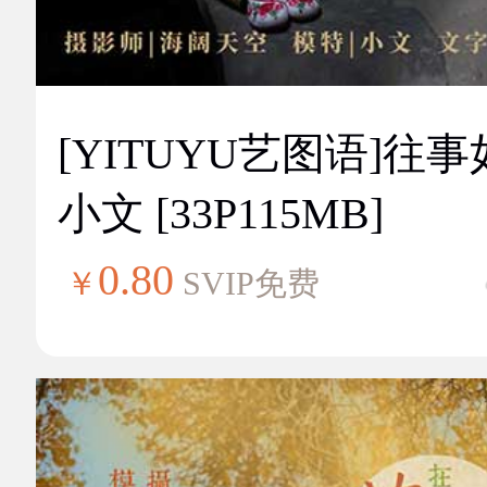
[YITUYU艺图语]往
小文 [33P115MB]
0.80
￥
SVIP免费