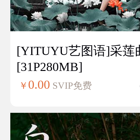
[YITUYU艺图语]采莲
[31P280MB]
0.00
￥
SVIP免费