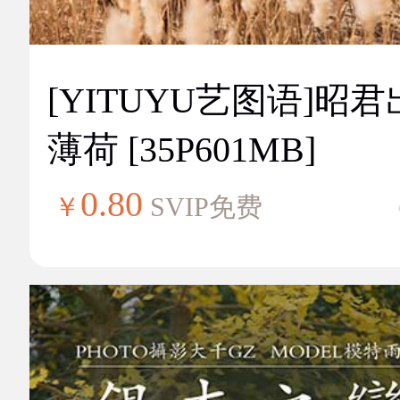
[YITUYU艺图语]昭
薄荷 [35P601MB]
0.80
￥
SVIP免费