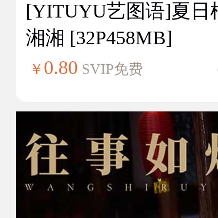
[YITUYU艺图语]夏
湘湘 [32P458MB]
0.80
￥
SVIP免费