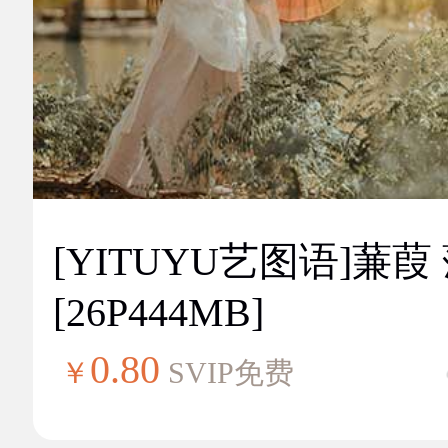
[YITUYU艺图语]蒹葭
[26P444MB]
0.80
￥
SVIP免费