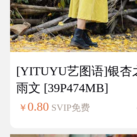
[YITUYU艺图语]银
雨文 [39P474MB]
0.80
￥
SVIP免费