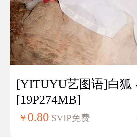
[YITUYU艺图语]白狐
[19P274MB]
0.80
￥
SVIP免费