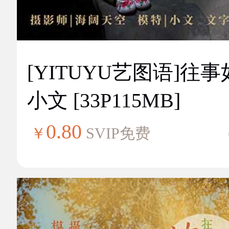
[YITUYU艺图语]往
小文 [33P115MB]
0.80
￥
SVIP免费