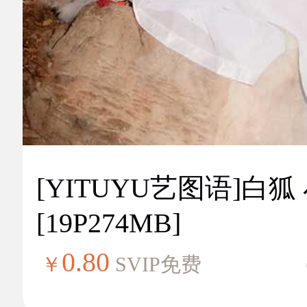
[YITUYU艺图语]白狐
[19P274MB]
0.80
￥
SVIP免费