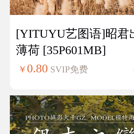
[YITUYU艺图语]昭
薄荷 [35P601MB]
0.80
￥
SVIP免费