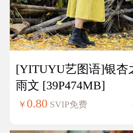
[YITUYU艺图语]银
雨文 [39P474MB]
0.80
￥
SVIP免费