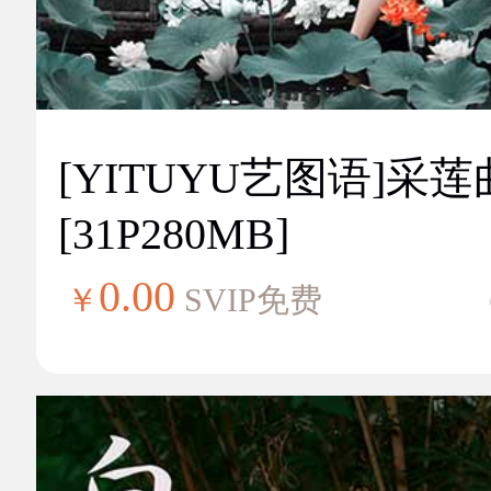
[YITUYU艺图语]采莲
[31P280MB]
0.00
￥
SVIP免费