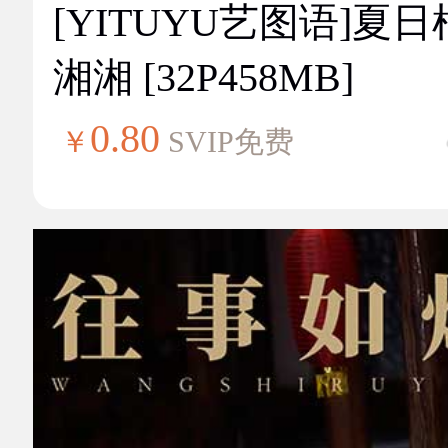
[YITUYU艺图语]夏
湘湘 [32P458MB]
0.80
￥
SVIP免费