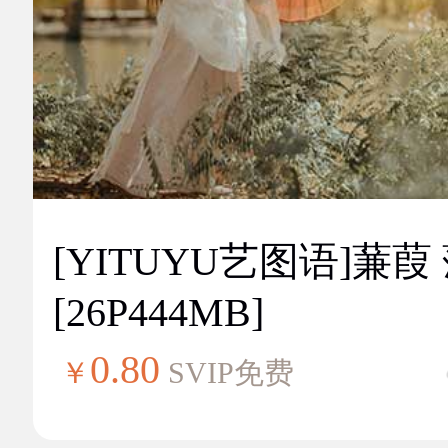
[YITUYU艺图语]蒹葭
[26P444MB]
0.80
￥
SVIP免费