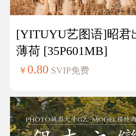
[YITUYU艺图语]昭
薄荷 [35P601MB]
0.80
￥
SVIP免费