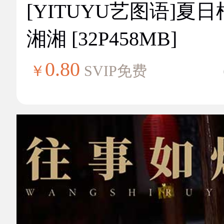
[YITUYU艺图语]夏
湘湘 [32P458MB]
0.80
￥
SVIP免费