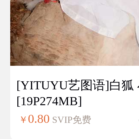
[YITUYU艺图语]白狐
[19P274MB]
0.80
￥
SVIP免费