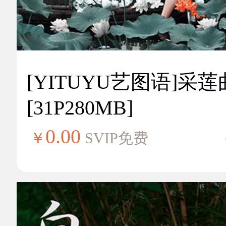
[YITUYU艺图语]采莲
[31P280MB]
0.00
￥
SVIP免费