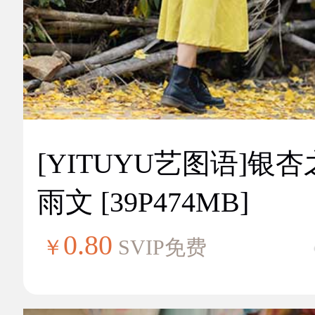
[YITUYU艺图语]银
雨文 [39P474MB]
0.80
￥
SVIP免费