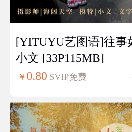
[YITUYU艺图语]往
小文 [33P115MB]
0.80
￥
SVIP免费