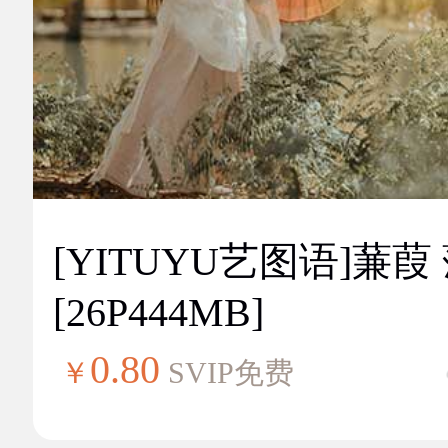
[YITUYU艺图语]蒹葭
[26P444MB]
0.80
￥
SVIP免费