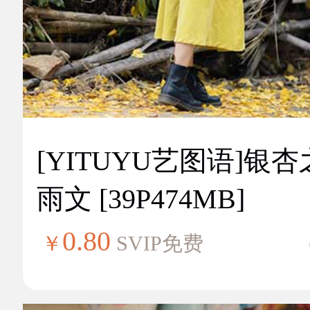
[YITUYU艺图语]银
雨文 [39P474MB]
0.80
￥
SVIP免费