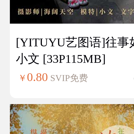
[YITUYU艺图语]往
小文 [33P115MB]
0.80
￥
SVIP免费