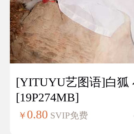
[YITUYU艺图语]白狐
[19P274MB]
0.80
￥
SVIP免费