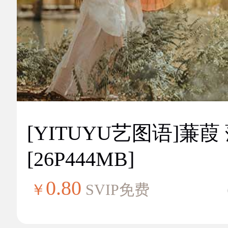
[YITUYU艺图语]蒹葭
[26P444MB]
0.80
￥
SVIP免费