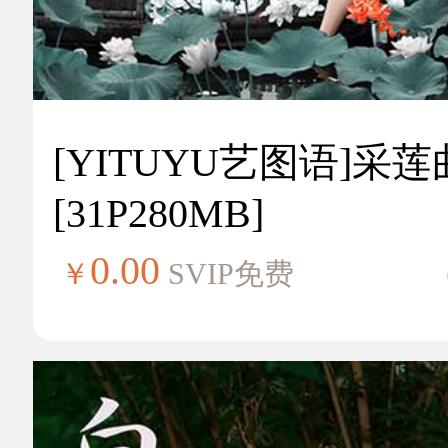
[YITUYU艺图语]采莲
[31P280MB]
0.00
￥
SVIP免费