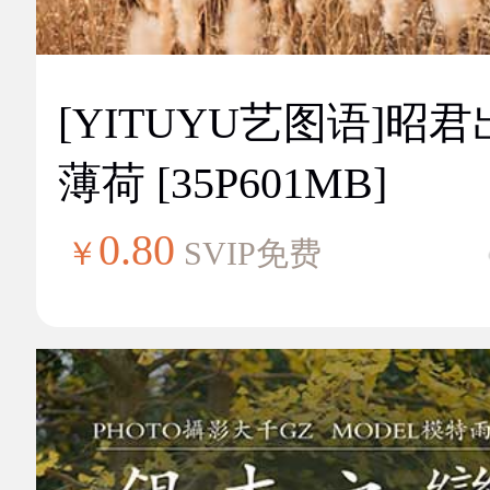
[YITUYU艺图语]昭
薄荷 [35P601MB]
0.80
￥
SVIP免费