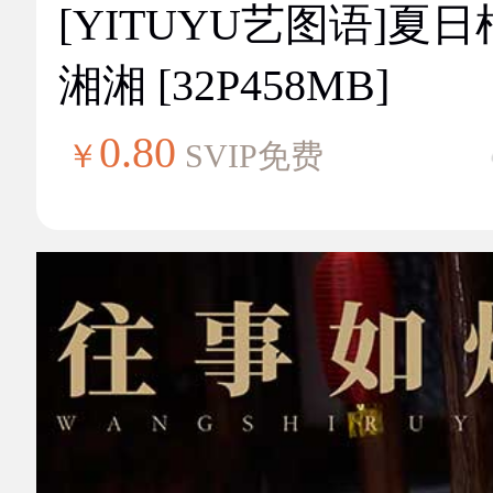
[YITUYU艺图语]夏
湘湘 [32P458MB]
0.80
￥
SVIP免费