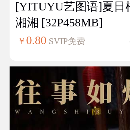
[YITUYU艺图语]夏
湘湘 [32P458MB]
0.80
￥
SVIP免费