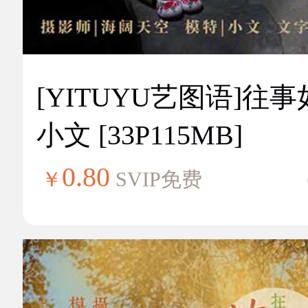
[YITUYU艺图语]往
小文 [33P115MB]
0.80
￥
SVIP免费