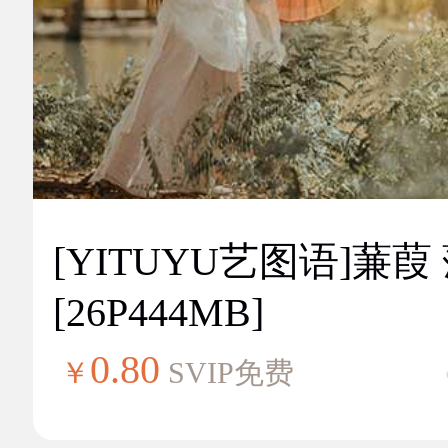
[YITUYU艺图语]蒹葭
[26P444MB]
0.80
￥
SVIP免费