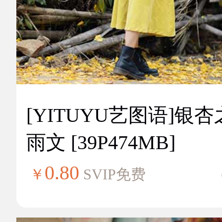
[YITUYU艺图语]银
雨文 [39P474MB]
0.80
￥
SVIP免费