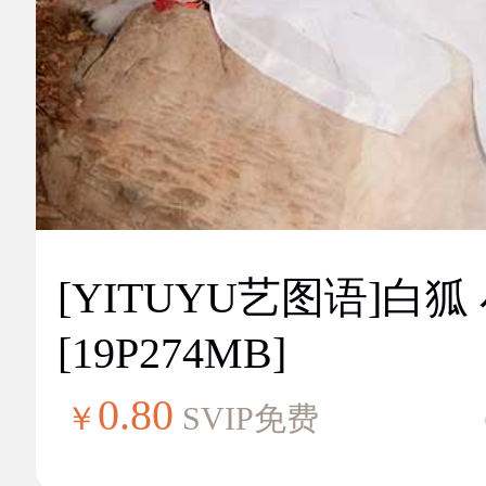
[YITUYU艺图语]白狐
[19P274MB]
0.80
￥
SVIP免费