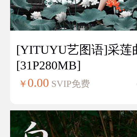
[YITUYU艺图语]采莲
[31P280MB]
0.00
￥
SVIP免费