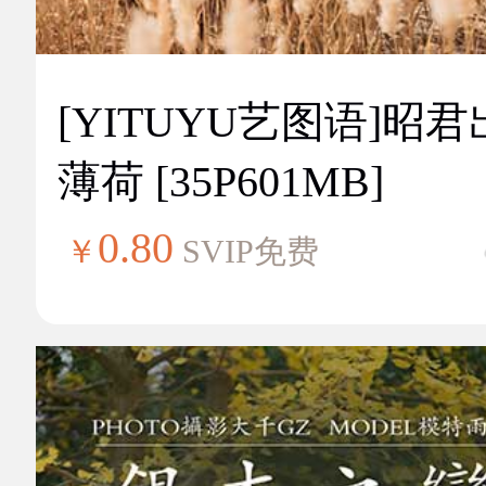
[YITUYU艺图语]昭
薄荷 [35P601MB]
0.80
￥
SVIP免费