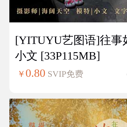
[YITUYU艺图语]往
小文 [33P115MB]
0.80
￥
SVIP免费