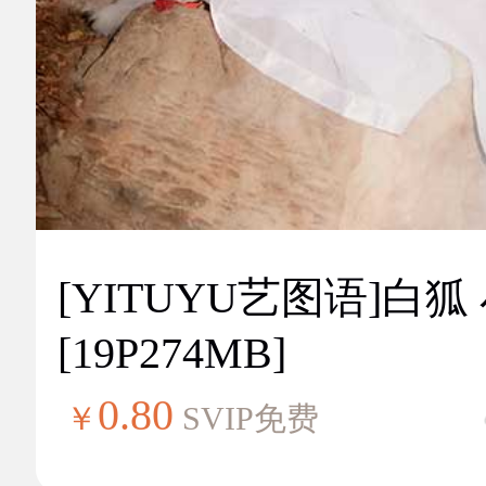
[YITUYU艺图语]白狐
[19P274MB]
0.80
￥
SVIP免费