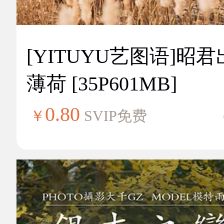
[YITUYU艺图语]昭
薄荷 [35P601MB]
0.80
￥
SVIP免费