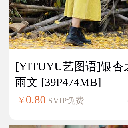
[YITUYU艺图语]银
雨文 [39P474MB]
0.80
￥
SVIP免费