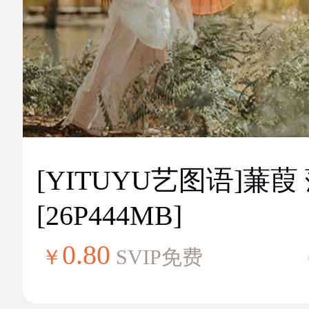
[YITUYU艺图语]蒹葭
[26P444MB]
0.80
￥
SVIP免费