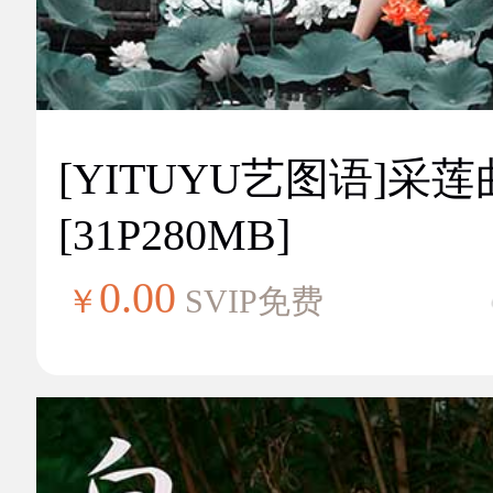
[YITUYU艺图语]采莲
[31P280MB]
0.00
￥
SVIP免费