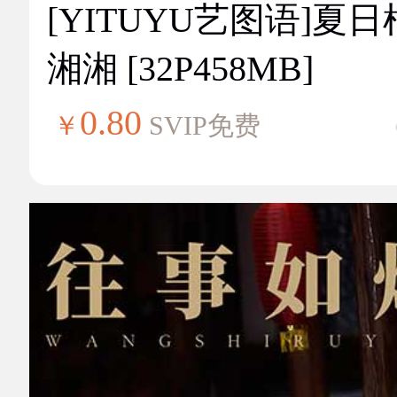
[YITUYU艺图语]夏
湘湘 [32P458MB]
0.80
￥
SVIP免费