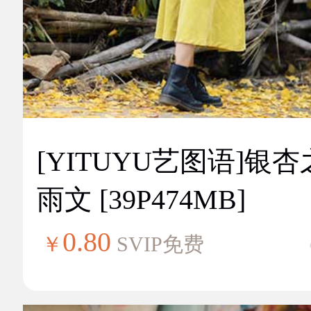
[YITUYU艺图语]银
雨文 [39P474MB]
0.80
￥
SVIP免费