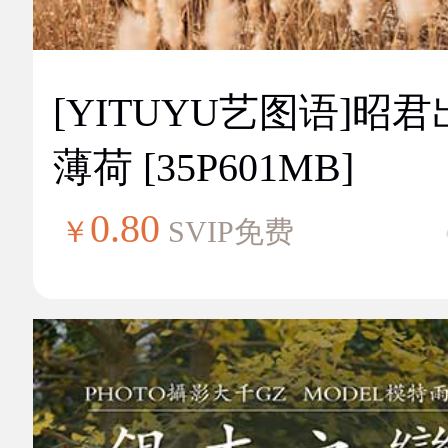
[YITUYU艺图语]昭
薄荷 [35P601MB]
0.80
￥
SVIP免费