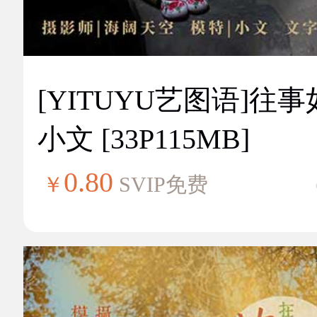
[YITUYU艺图语]往
小文 [33P115MB]
0.80
￥
SVIP免费