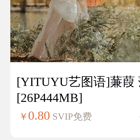
[YITUYU艺图语]蒹葭
[26P444MB]
0.80
￥
SVIP免费