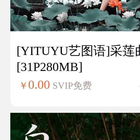
[YITUYU艺图语]采莲
[31P280MB]
0.00
￥
SVIP免费