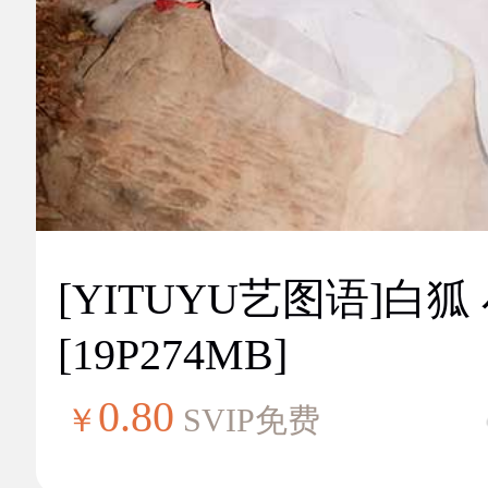
[YITUYU艺图语]白狐
[19P274MB]
0.80
￥
SVIP免费