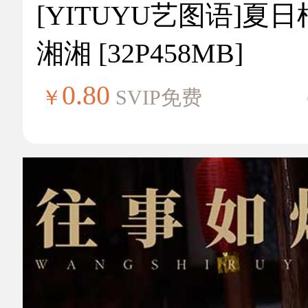
[YITUYU艺图语]夏
湘湘 [32P458MB]
0.80
￥
SVIP免费